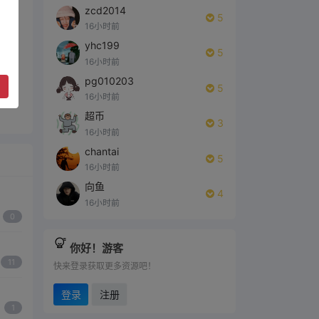
zcd2014
5
16小时前
yhc199
5
0
16小时前
pg010203
了
5
16小时前
超币
3
16小时前
chantai
5
16小时前
向鱼
4
16小时前
0
你好！游客
11
快来登录获取更多资源吧！
登录
注册
1