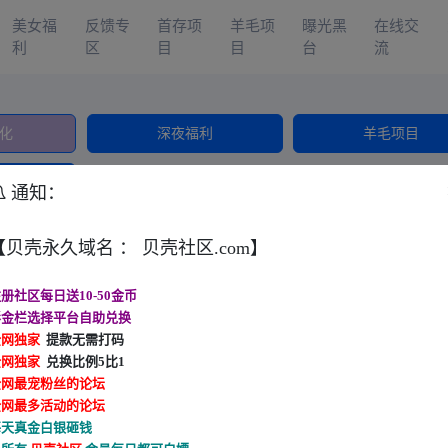
美女福
反馈专
首存项
羊毛项
曝光黑
在线交
利
区
目
目
台
流
化
深夜福利
羊毛项目
下载
通知：
目光所致皆为华夏 五星闪耀皆为信仰♥️ 域名:贝壳社区.com
【贝壳永久域名 ： 贝壳社区.com】
册社区每日送10-50金币
彩金栏选择平台自助兑换
新葡京 50+8
问鼎 30+28
巅峰国际 100+1
全网独家
提款无需打码
全网独家
兑换比例5比1
全网最宠粉丝的论坛
全网最多活动的论坛
每天真金白银砸钱
新葡京512 20+20
新葡京373 首存爆10万
红果视频 首存3