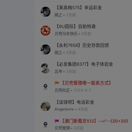
【美高梅575】幸运彩金
桃之 •
3天前
【9U国际】自助特邀
贝壳马年快乐 •
6天前
【永利7658】历史存款回馈
桃之 •
3天前
【必发集团6377】电子体验金
忘寻 •
3天前
【贝壳管理唯一联系方式】
贝壳社区 •
2024-4-7
【谈球吧】电话彩金
Angelaviv •
4天前
【澳门新葡京512】--✅--(20+20)
贝壳管理 •
3月前