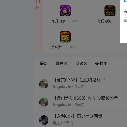
门
区
东升国际 100+100
澳门银河 50+50
威尼斯03 100+3
最新
曝光区
交流区
抽奖
【葡京0286】短信特邀送12
Angelaviv •
3天前
【澳门金沙8660】注册领取18彩金
Angelaviv •
3天前
【永利607】历史存款回馈
桃之 •
3天前