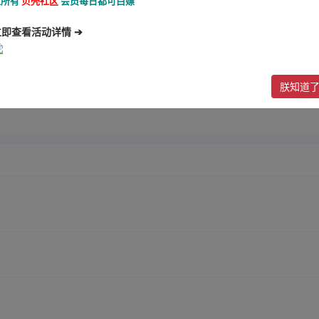
让所有
贝壳社区
会员每日都可白嫖
立即查看活动详情 ➔
新加坡 100+18
新葡京 50+50
新葡京 20+2
朕知道