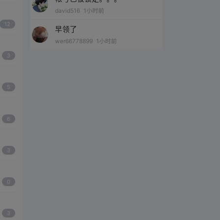
david516
1小时前
12
早领了
wer66778899
1小时前
3
5
6
3
0
3