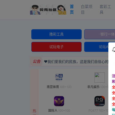
首
白菜项
套彩工
页
目
具
撸彩工具
银行一体
试玩电子
论坛APP
公告
♥️我们爱我们的民族，这是我们自信心的源泉，
注
南宫体育 100+100
非凡娱乐 100+100
热
国际人 100+100
PG677 100+100