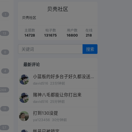
贝壳社区
1
贝壳社区
主题数
帖子数
用户数
在线
13
14728
131675
16800
218
搜索
0
最新评论
4
小篮板的好多台子好久都没送过
了，越充值越不送
david516
23分钟前
269
赌神八毛都能让你打出来
david516
25分钟前
11
打到130没提
ya123456
30分钟前
57
帐号已被锁定。。。