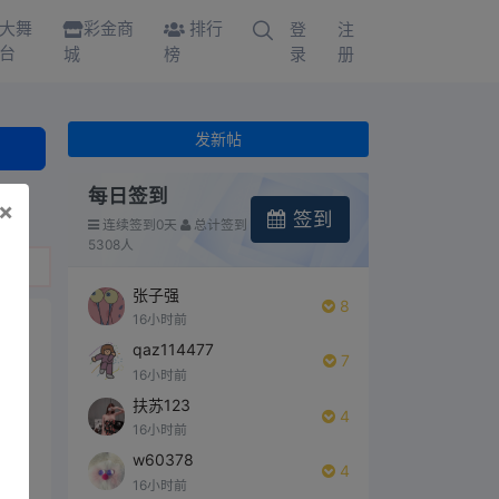
大舞
彩金商
排行
登
注
台
城
榜
录
册
发新帖
每日签到
×
签到
连续签到0天
总计签到
5308人
张子强
8
16小时前
qaz114477
7
16小时前
00
扶苏123
4
16小时前
w60378
4
00%
16小时前