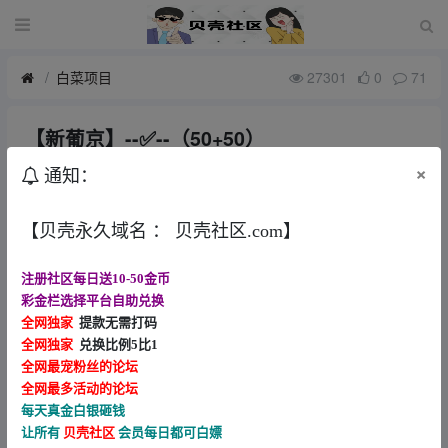
白菜项目
27301
0
71
【新葡京】--✅--（50+50）
8月前
发消息
贝壳社区
×
通知：
广告投放 一切平台福利联系客服处
【贝壳永久域名 ： 贝壳社区.com】
理、12.11通过链接注册才是下级
注册社区每日送10-50金币
彩金栏选择平台自助兑换
新综合化平台，对接透明化第三方，主营 电子、
全网独家
提款无需打码
视讯、棋牌、捕鱼、体育游戏 不收续任何手续
全网独家
兑换比例5比1
全网最宠粉丝的论坛
费，支持usdt、988钱包、钱能、k豆等等充提 推荐
全网最多活动的论坛
正常娱乐，其他对刷、多账号对刷、P图、P视频、
每天真金白银砸钱
锁卡、撸包等等行为，套利被封号一概不要找
让所有
贝壳社区
会员每日都可白嫖