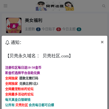
美女福利
主题数
今日贴子
今日主题
2
0
0
×
通知：
新回复
回帖时间
谁有色库网，有牛仔
【贝壳永久域名 ： 贝壳社区.com】
剑随风 •
2025-2-15
1
注册社区每日送10-50金币
【美女/老司机福利】深夜福利
彩金栏选择平台自助兑换
贝壳社区 •
2024-3-31
44
全网独家
提款无需打码
全网独家
兑换比例5比1
全网最宠粉丝的论坛
全网最多活动的论坛
每天真金白银砸钱
让所有
贝壳社区
会员每日都可白嫖