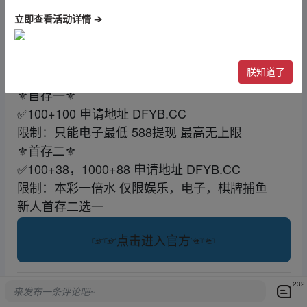
立即查看活动详情 ➔
拉一个人300 最高1000一个 前往 APP大厅下方“我
的”→邀请好友→“礼金介绍”查看了解
朕知道了
⚜️首存一⚜️
✅100+100 申请地址 DFYB.CC
限制：只能电子最低 588提现 最高无上限
⚜️首存二⚜️
✅100+38，1000+88 申请地址 DFYB.CC
限制：本彩一倍水 仅限娱乐，电子，棋牌捕鱼
新人首存二选一
☞☞点击进入官方☜☜
232
（此活动只能是 - 计算贝壳社区下级）
来发布一条评论吧~