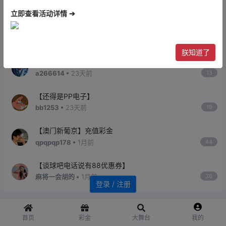
qaz114477 •
13天前
6
立即查看活动详情 ➔
【玩BG百家乐的注意一下】
chenxi01 •
15天前
16
朕知道了
【XIN365送的28打到2000】
a266614 •
23天前
13
【还得是PP电子】
bb1253 •
23天前
19
【澳门新葡京】充值彩金
qpqpqp178 •
1月前
44
【谈球吧电话说有88优惠券】
麻将一会胡的 •
1月前
36
登录 / 注册
【曝光开元606黑款2.2w】
bb1253 •
1月前
12
首页
彩金
大舞台
我的