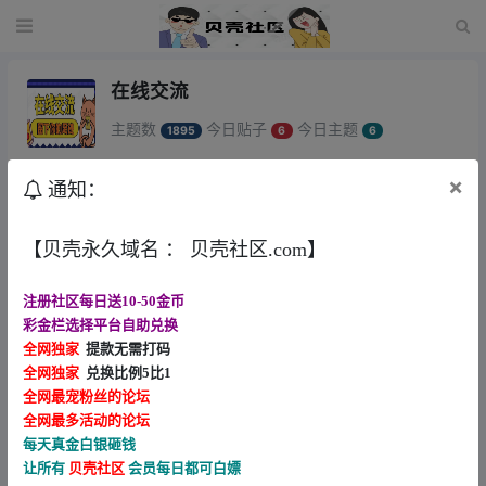
在线交流
主题数
今日贴子
今日主题
1895
6
6
×
通知：
新回复
回帖时间
【云顶黑平台】避雷
【贝壳永久域名 ： 贝壳社区.com】
yy520132 •
1天前
22
注册社区每日送10-50金币
【普京送28出款要充值一比一】
彩金栏选择平台自助兑换
tanjunjun •
9天前
13
全网独家
提款无需打码
全网独家
兑换比例5比1
【652再不跑迟早准备要黑了】
全网最宠粉丝的论坛
ljj5200 •
12天前
10
全网最多活动的论坛
每天真金白银砸钱
让所有
贝壳社区
会员每日都可白嫖
【垃圾畜牲7133】