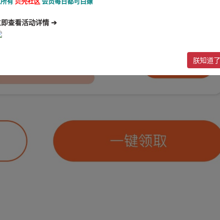
让所有
贝壳社区
会员每日都可白嫖
立即查看活动详情 ➔
朕知道