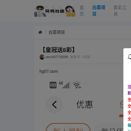
首
白菜项
套彩工
页
目
具
白菜项目
【皇冠送8彩】
发布于
1月前
wer66778899
hg57.com
注