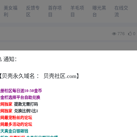
美女福
反馈专
首存项
羊毛项
曝光黑
在线交
利
区
目
目
台
流
776
0
通知：
【贝壳永久域名 ： 贝壳社区.com】
册社区每日送10-50金币
彩金栏选择平台自助兑换
全网独家
提款无需打码
全网独家
兑换比例5比1
全网最宠粉丝的论坛
全网最多活动的论坛
每天真金白银砸钱