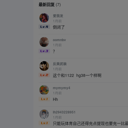
最新回复
(
7
)
爱我发
1月前
倒闭了
oomnbv
1月前
？
反美武装
1月前
这个和1122 hg38一个样啊
mymymy4
1月前
Hh
lh2943228951
1月前
只能玩体育自己还得充点提现也要充一比最