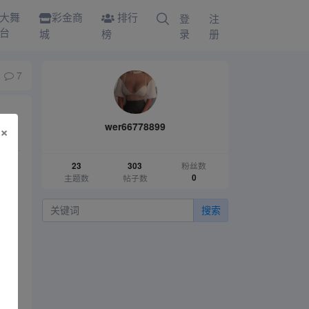
大舞
彩金商
排行
登
注
台
城
榜
录
册
7
wer66778899
×
粉丝数
23
303
主题数
帖子数
0
搜索