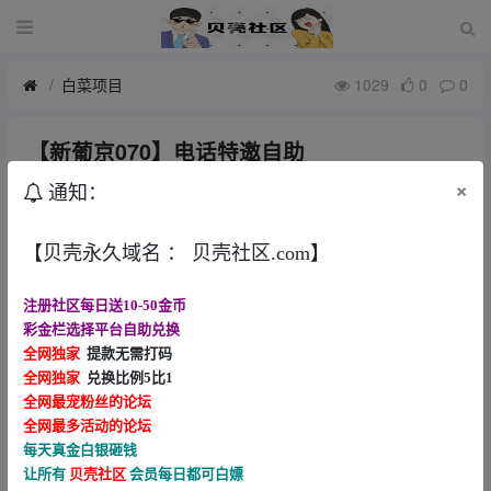
白菜项目
1029
0
0
【新葡京070】电话特邀自助
1月前
知了
×
通知：
自己碰瓷试一下，电话网址99646.cc
【贝壳永久域名 ： 贝壳社区.com】
注册社区每日送10-50金币
彩金栏选择平台自助兑换
全网独家
提款无需打码
全网独家
兑换比例5比1
全网最宠粉丝的论坛
全网最多活动的论坛
每天真金白银砸钱
让所有
贝壳社区
会员每日都可白嫖