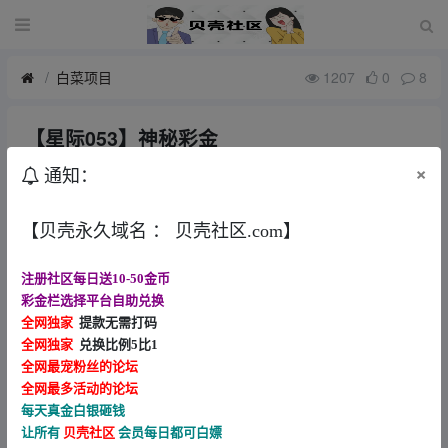
白菜项目
1207
0
8
【星际053】神秘彩金
1月前
w12359835
×
通知：
链接053.com
【贝壳永久域名 ： 贝壳社区.com】
注册社区每日送10-50金币
彩金栏选择平台自助兑换
全网独家
提款无需打码
全网独家
兑换比例5比1
全网最宠粉丝的论坛
全网最多活动的论坛
每天真金白银砸钱
让所有
贝壳社区
会员每日都可白嫖