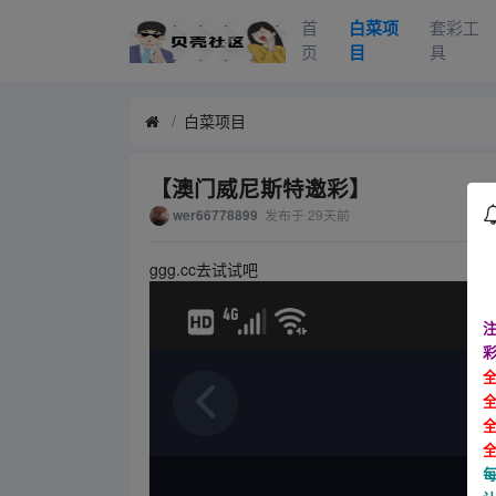
首
白菜项
套彩工
页
目
具
白菜项目
【澳门威尼斯特邀彩】
发布于
29天前
wer66778899
ggg.cc去试试吧
注