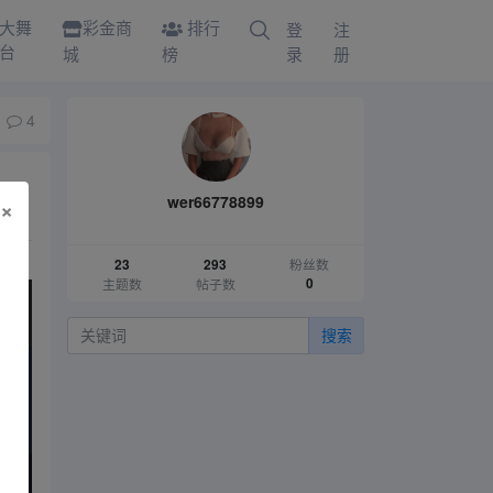
大舞
彩金商
排行
登
注
台
城
榜
录
册
4
wer66778899
×
粉丝数
23
293
主题数
帖子数
0
搜索