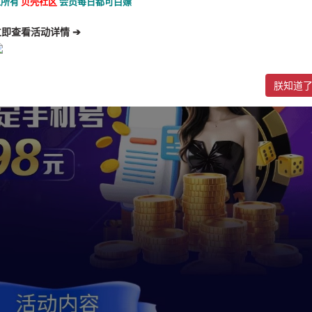
让所有
贝壳社区
会员每日都可白嫖
立即查看活动详情 ➔
朕知道