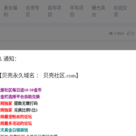
美女福
反馈专
首存项
羊毛项
曝光黑
在线交
利
区
目
目
台
流
1466
0
通知：
【贝壳永久域名 ： 贝壳社区.com】
册社区每日送10-50金币
彩金栏选择平台自助兑换
全网独家
提款无需打码
全网独家
兑换比例5比1
全网最宠粉丝的论坛
全网最多活动的论坛
每天真金白银砸钱