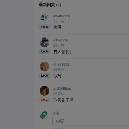
最新回复
(
4
)
le5405123
29天前
木得
david516
29天前
有人领到？
dh551002
29天前
沙雕
z123456xc
29天前
你领到了吗
游客