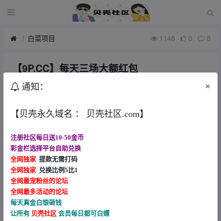
白菜项目
1148
0
8
【9P.CC】每天三场大额红包
1月前
asd3521
×
通知：
9p.cc有号去看看
【贝壳永久域名 ： 贝壳社区.com】
注册社区每日送10-50金币
彩金栏选择平台自助兑换
全网独家
提款无需打码
全网独家
兑换比例5比1
全网最宠粉丝的论坛
全网最多活动的论坛
每天真金白银砸钱
让所有
贝壳社区
会员每日都可白嫖