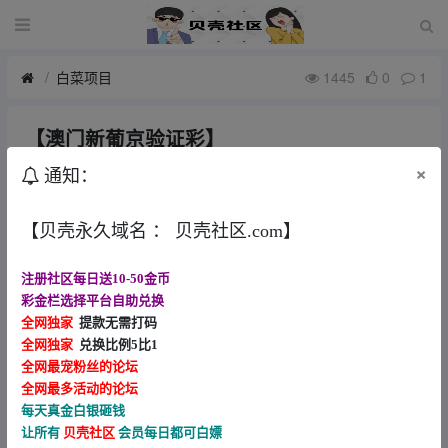
白菜项目
1445
0
1
【澳门新葡京验证彩】
29天前
wer66778899
×
通知：
6788.com
【贝壳永久域名 ： 贝壳社区.com】
注册社区每日送10-50金币
彩金栏选择平台自助兑换
全网独家
提款无需打码
全网独家
兑换比例5比1
全网最宠粉丝的论坛
全网最多活动的论坛
每天真金白银砸钱
让所有
贝壳社区
会员每日都可白嫖