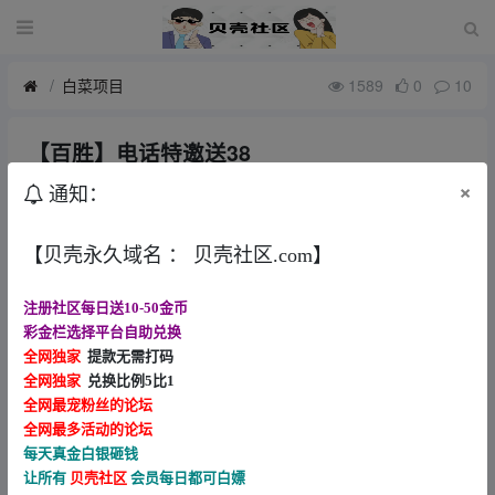
白菜项目
1589
0
10
【百胜】电话特邀送38
1月前
Angelaviv
×
通知：
手机号注册送38，我有手机号接电话然后注册就送了还有个没接
【贝壳永久域名 ： 贝壳社区.com】
电话注册也送了打到100贪了没提 你们试试能不能提现吧 电话网
址 56562.cc 官网 558x.vip
注册社区每日送10-50金币
彩金栏选择平台自助兑换
全网独家
提款无需打码
全网独家
兑换比例5比1
全网最宠粉丝的论坛
全网最多活动的论坛
每天真金白银砸钱
让所有
贝壳社区
会员每日都可白嫖