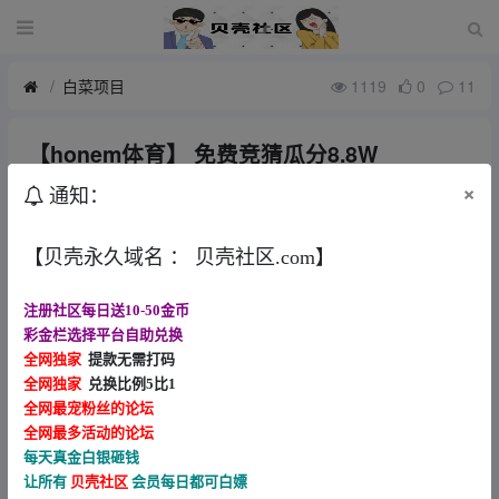
白菜项目
1119
0
11
【honem体育】 免费竞猜瓜分8.8W
7月前
心夏
×
通知：
出款情况：自测（严谨充值）
【贝壳永久域名 ： 贝壳社区.com】
多多支持贝壳社区谢谢，bk00.cc
注册社区每日送10-50金币
彩金栏选择平台自助兑换
进去贝壳的链接里面有免费竞猜
全网独家
提款无需打码
每期都有
全网独家
兑换比例5比1
全网最宠粉丝的论坛
不需要充值就可以竞猜
全网最多活动的论坛
每天真金白银砸钱
让所有
贝壳社区
会员每日都可白嫖