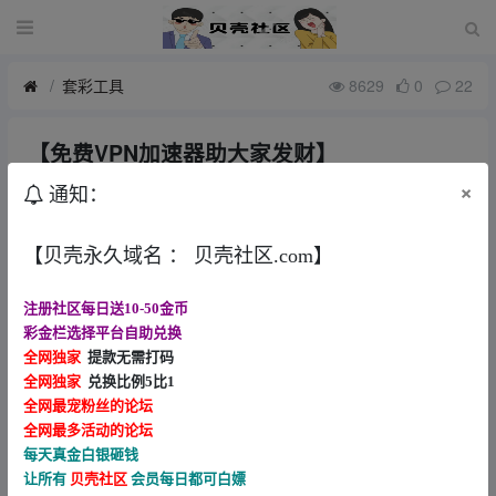
套彩工具
8629
0
22
【免费VPN加速器助大家发财】
9月前
w19195419724
×
通知：
下载不需要注册登录开启对应国家连接就可以切换用了https://d.l
【贝壳永久域名 ： 贝壳社区.com】
capp.bond
注册社区每日送10-50金币
彩金栏选择平台自助兑换
全网独家
提款无需打码
全网独家
兑换比例5比1
全网最宠粉丝的论坛
全网最多活动的论坛
每天真金白银砸钱
让所有
贝壳社区
会员每日都可白嫖